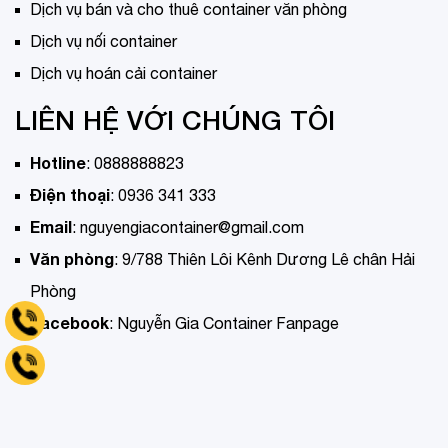
Dịch vụ bán và cho thuê container văn phòng
Dịch vụ nối container
Dịch vụ hoán cải container
LIÊN HỆ VỚI CHÚNG TÔI
Hotline
:
0888888823
Điện thoại
:
0936 341 333
Email
:
nguyengiacontainer@gmail.com
Văn phòng
:
9/788 Thiên Lôi Kênh Dương Lê chân Hải
Phòng
Tell 0936 341 333
Facebook
:
Nguyễn Gia Container Fanpage
Hotline 0888888823