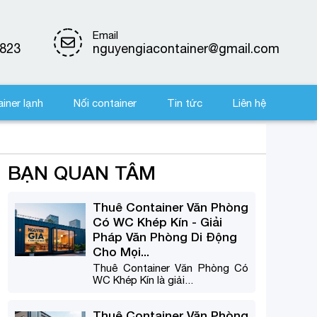
Email
823
nguyengiacontainer@gmail.com
iner lạnh
Nối container
Tin tức
Liên hệ
BẠN QUAN TÂM
Thuê Container Văn Phòng
Có WC Khép Kín - Giải
Pháp Văn Phòng Di Động
Cho Mọi...
Thuê Container Văn Phòng Có
WC Khép Kín là giải...
Thuê Container Văn Phòng