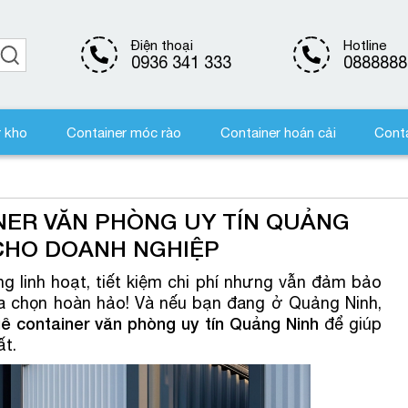
Điện thoại
Hotline
0936 341 333
0888888
r kho
Container móc rào
Container hoán cải
Conta
NER VĂN PHÒNG UY TÍN QUẢNG
 CHO DOANH NGHIỆP
g linh hoạt, tiết kiệm chi phí nhưng vẫn đảm bảo
lựa chọn hoàn hảo! Và nếu bạn đang ở Quảng Ninh,
uê container văn phòng uy tín Quảng Ninh
để giúp
ất.