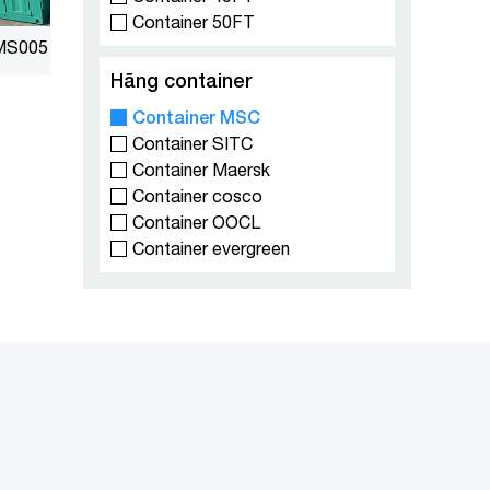
Container 50FT
MS005
Hãng container
Container MSC
Container SITC
Container Maersk
Container cosco
Container OOCL
Container evergreen