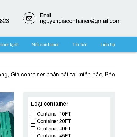
Email
823
nguyengiacontainer@gmail.com
iner lạnh
Nối container
Tin tức
Liên hệ
òng, Giá container hoán cải tại miền bắc, Báo
Loại container
Container 10FT
Container 20FT
Container 40FT
Container 45FT