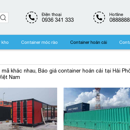
Điện thoại
Hotline
0936 341 333
0888888
r kho
Container móc rào
Container hoán cải
Conta
 mã khác nhau, Báo giá container hoán cải tại Hải Ph
 Việt Nam