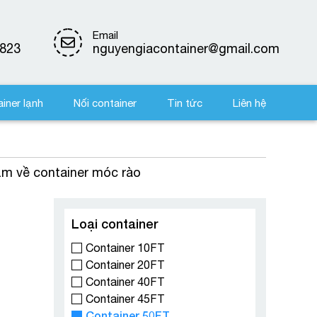
Email
823
nguyengiacontainer@gmail.com
iner lạnh
Nối container
Tin tức
Liên hệ
hẩm về container móc rào
Loại container
Container 10FT
Container 20FT
Container 40FT
Container 45FT
Container 50FT