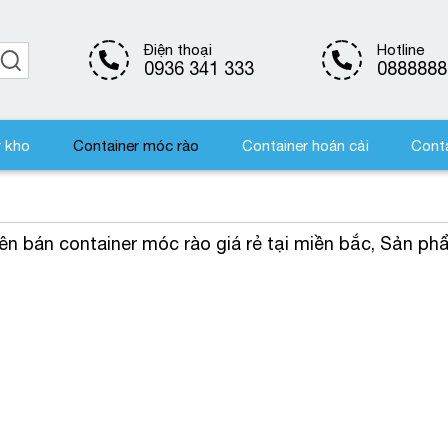
Điện thoại
Hotline
0936 341 333
0888888
r kho
Container móc rào
Container hoán cải
Conta
yên bán container móc rào giá rẻ tại miền bắc, Sản p