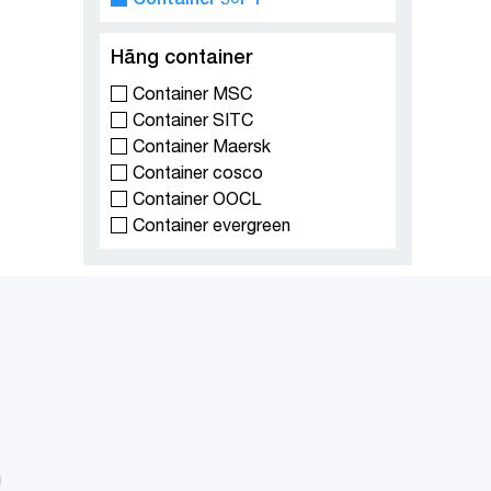
Hãng container
Container MSC
Container SITC
Container Maersk
Container cosco
Container OOCL
Container evergreen
g