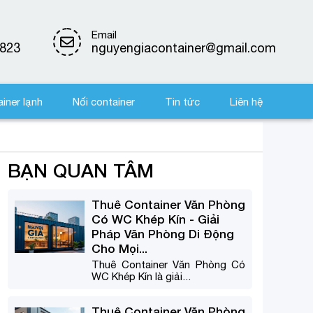
Email
823
nguyengiacontainer@gmail.com
iner lạnh
Nối container
Tin tức
Liên hệ
BẠN QUAN TÂM
Thuê Container Văn Phòng
Có WC Khép Kín - Giải
Pháp Văn Phòng Di Động
Cho Mọi...
Thuê Container Văn Phòng Có
WC Khép Kín là giải...
Thuê Container Văn Phòng