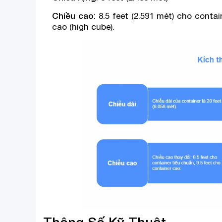
Chiều cao
: 8.5 feet (2.591 mét) cho conta
cao (high cube).
Thông Số Kỹ Thuật