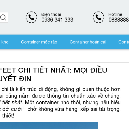
Điện thoại
Hotline
0936 341 333
0888888
r kho
Container móc rào
Container hoán cải
Conta
EET CHI TIẾT NHẤT: MỌI ĐIỀU
UYẾT ĐỊN
 chí là kiến trúc di động, không gì quen thuộc hơn
 ai cũng nắm được thông tin chuẩn xác về chúng,
 tiết nhất
. Một container nhỏ thôi, nhưng nếu hiểu
 dở cười”: chở không vừa hàng, xếp sai tải trọng,
thiết!