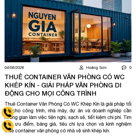
04/08/2026
Hoàng Sơn
0
03
THUÊ CONTAINER VĂN PHÒNG CÓ WC
T
KHÉP KÍN - GIẢI PHÁP VĂN PHÒNG DI
H
ĐỘNG CHO MỌI CÔNG TRÌNH
P
Thuê Container Văn Phòng Có WC Khép Kín là giải pháp tối
T
ưu cho công trình, nhà máy, dự án và doanh nghiệp cần
gi
Tell 0936 341 333
không gian làm việc tiện nghi, sạch sẽ, tiết kiệm chi phí. Tìm
án
hiểu ưu điểm, bảng giá, tiêu chí lựa chọn và kinh nghiệm
ch
Hotline 0888888823
thuê container văn phòng có nhà vệ sinh khép kín.