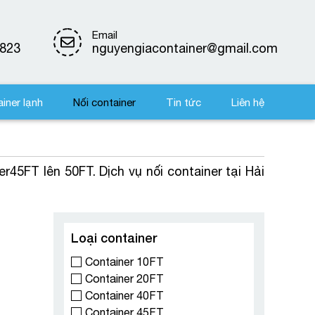
Email
823
nguyengiacontainer@gmail.com
iner lạnh
Nối container
Tin tức
Liên hệ
er45FT lên 50FT. Dịch vụ nối container tại Hải
Loại container
Container 10FT
Container 20FT
Container 40FT
Container 45FT