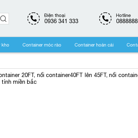
Điện thoại
Hotline
0936 341 333
0888888
r kho
Container móc rào
Container hoán cải
Conta
ontainer 20FT, nối container40FT lên 45FT, nối contain
 tỉnh miền bắc