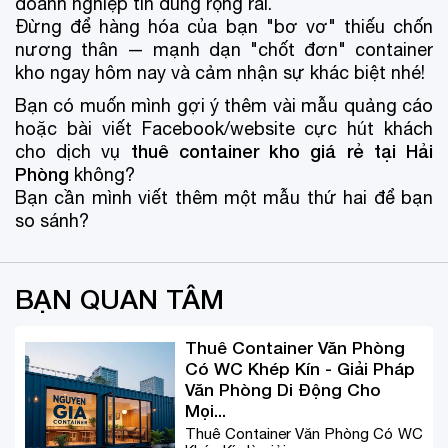
doanh nghiệp tin dùng rộng rãi.
Đừng để hàng hóa của bạn "bơ vơ" thiếu chốn
nương thân — mạnh dạn "chốt đơn" container
kho ngay hôm nay và cảm nhận sự khác biệt nhé!
Bạn có muốn mình gợi ý thêm vài mẫu quảng cáo
hoặc bài viết Facebook/website cực hút khách
thuê container kho giá rẻ tại Hải
cho dịch vụ
Phòng
không?
Bạn cần mình viết thêm một mẫu thứ hai để bạn
so sánh?
BẠN QUAN TÂM
Thuê Container Văn Phòng
Có WC Khép Kín - Giải Pháp
Văn Phòng Di Động Cho
Mọi...
Thuê Container Văn Phòng Có WC