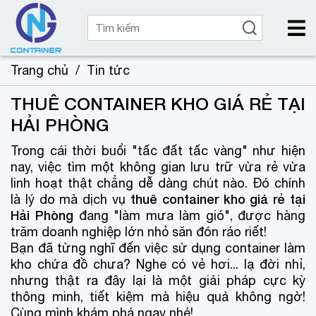
Trang chủ
/
Tin tức
THUÊ CONTAINER KHO GIÁ RẺ TẠI
HẢI PHÒNG
Trong cái thời buổi "tấc đất tấc vàng" như hiện
nay, việc tìm một không gian lưu trữ vừa rẻ vừa
linh hoạt thật chẳng dễ dàng chút nào. Đó chính
thuê container kho giá rẻ tại
là lý do mà dịch vụ
Hải Phòng
đang "làm mưa làm gió", được hàng
trăm doanh nghiệp lớn nhỏ săn đón ráo riết!
Bạn đã từng nghĩ đến việc sử dụng container làm
kho chứa đồ chưa? Nghe có vẻ hơi... lạ đời nhỉ,
nhưng thật ra đây lại là một giải pháp cực kỳ
thông minh, tiết kiệm mà hiệu quả không ngờ!
Cùng mình khám phá ngay nhé!