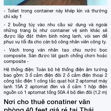
- Toliet trong container này khép kín và thường
chỉ xây 1
- 2 buồng tùy vào nhu cầu sử dụng và ngoài
những trang bị như container vệ sinh khác sẽ
được lắp đặt thêm bình nóng lạnh, vòi sen để
phục vụ tối đa cho cán bộ công nhân viên công ty.
- Vách trong ván nhân tạo chịu nước bọc
composite. Sàn được lát gạch chống chơn hoặc
composite -
Hệ thống điện: Toàn bộ hệ thống điện âm tường
bao gồm: 3 ổ cắm điện đôi 2 ổ cắm điện thoại 2
công tắc điện 1 công tắc quạt hút 2 aptomat máy
lạnh 15A 2 aptomat đèn và ổ cắm 1 hộp điện
nguồn có 1 aptomat tổng 50A 4 bộ đèn đôi (1,2 m)
Nơi cho thuê conatiner văn
phòng 40 feet giá rẻ tại Thái