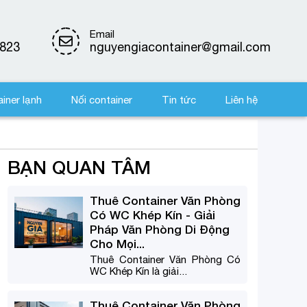
Email
823
nguyengiacontainer@gmail.com
iner lạnh
Nối container
Tin tức
Liên hệ
BẠN QUAN TÂM
Thuê Container Văn Phòng
Có WC Khép Kín - Giải
Pháp Văn Phòng Di Động
Cho Mọi...
Thuê Container Văn Phòng Có
WC Khép Kín là giải...
Thuê Container Văn Phòng