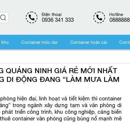
Điện thoại
Hotline
0936 341 333
0888888
r kho
Container móc rào
Container hoán cải
Conta
 QUẢNG NINH GIÁ RẺ MỚI NHẤT
NG DI ĐỘNG ĐANG “LÀM MƯA LÀM
òng hiện đại, linh hoạt và tiết kiệm thì container
sáng” trong ngành xây dựng tạm và văn phòng di
 phát triển công trình, khu công nghiệp, cảng biển
u thuê container văn phòng cũng bùng nổ mạnh mẽ