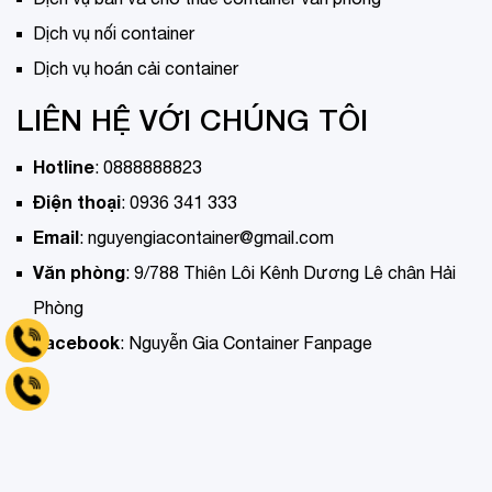
Dịch vụ nối container
Dịch vụ hoán cải container
LIÊN HỆ VỚI CHÚNG TÔI
Hotline
:
0888888823
Điện thoại
:
0936 341 333
Email
:
nguyengiacontainer@gmail.com
Văn phòng
:
9/788 Thiên Lôi Kênh Dương Lê chân Hải
Phòng
Tell 0936 341 333
Facebook
:
Nguyễn Gia Container Fanpage
Hotline 0888888823
Copyrights © 2026 Nguyễn Gia Container. Design by
vkooltips.com